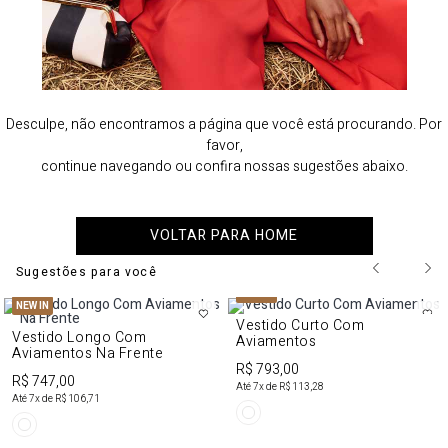
Desculpe, não encontramos a página que você está procurando. Por
favor,
continue navegando ou confira nossas sugestões abaixo.
VOLTAR PARA HOME
Sugestões para você
NEW IN
NEW IN
Vestido Curto Com
Vestido Longo Com
Aviamentos
Aviamentos Na Frente
R$ 793,00
R$ 747,00
Até
7
x de
R$ 113,28
Até
7
x de
R$ 106,71