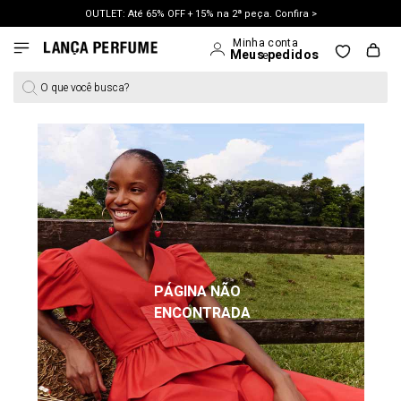
OUTLET: Até 65% OFF + 15% na 2ª peça. Confira >
LANÇAMENTO PRIMAVERA 27. Clique e aproveite.
O que você busca?
PÁGINA NÃO
ENCONTRADA