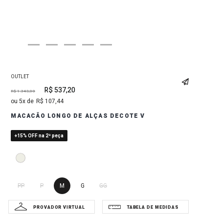
OUTLET
R$
537
,
20
R$
1
.
343
,
00
5
R$
107
,
44
MACACÃO LONGO DE ALÇAS DECOTE V
+15% OFF na 2ª peça
PP
P
M
G
GG