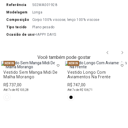
referência
502MA001928
modelagem
Longa
composição
Corpo 100% viscose; lenço 100% viscose
tipo tecido
Plano pesado
ocasião de uso
HAPPY DAYS
Você também pode gostar
NEW IN
NEW IN
Vestido Sem Manga Midi De
Vestido Longo Com
Malha Morango
Aviamentos Na Frente
R$ 737,00
R$ 747,00
Até
7
x de
R$ 105,28
Até
7
x de
R$ 106,71