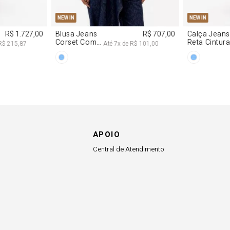
0
PP
P
M
G
NEW IN
R$ 617,00
Vestido
R$ 2.997,00
Decote
 102,83
Até
8
x de
R$ 374,62
Degagê Com
Brilhos
APOIO
Central de Atendimento