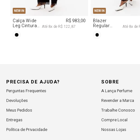
PP
P
M
G
34
36
38
4
NEW IN
NEW IN
0
Blusa Jeans
R$ 707,00
Calça Jeans
Corset Com
Reta Cintura
Até
7
x de
R$ 101,00
Até
6
x de
R$
Cinto
Média
PRECISA DE AJUDA?
SOBRE
Perguntas Frequentes
A Lança Perfume
Devoluções
Revender a Marca
Meus Pedidos
Trabalhe Conosco
Entregas
Compre Local
Política de Privacidade
Nossas Lojas