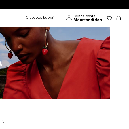
O que você busca?
A
or,