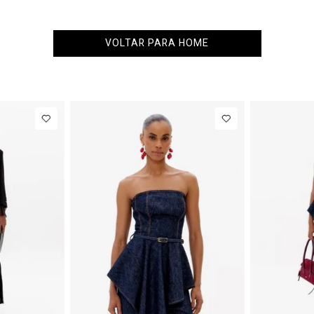
VOLTAR PARA HOME
PP
P
Blazer
Regular
Manga Longa
Acetinado