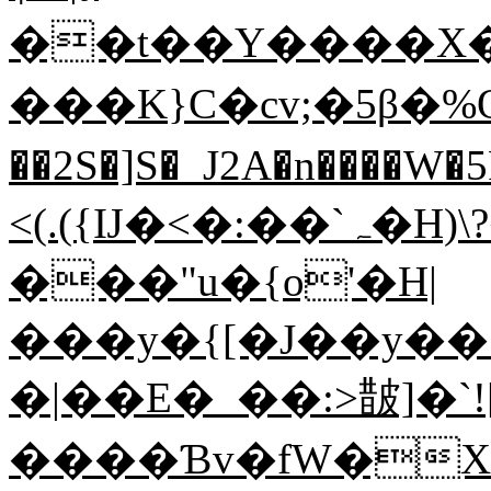
��t��Y����X�&'�_܊�$���7
��� K}C�cv;�5β�
��2S�]S�_J2A�n����W
<(.({Ĳ�<�:��`ہ�H)\?�ց�d^����N(,}y
���"u�{o'�H|
���y�{[�J��y��
�|��E�_��:>皵]�`![Hߦq�l�v
����Ɓv�fW�X