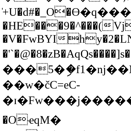
̍+U�d#�_O�Ө�q���ڈ��%5'Z- �?.%
�HE���9�^���(Vj
�V�FwBYIhy�2�LN
�'`�@�8�zB�AqQs����]s��͡xq�م��WL׺���VJ9�Q�S8G^�SPJ���
���5�ި�f1�nj��M
��w�čC=eC-
�ɪ�Fw���j������ﮢ��,���yאڑ=
�OҽqM�