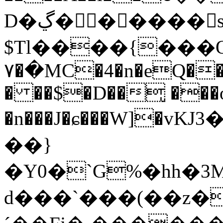
D�ڲ������s�F�l��5~
$Tl����{���Q
�۷�MC�4�n�eQ���Q��HR@L�MhY��ybk�n.�+
� ��$�D��̢ ���
�n���J�ɕ���W]�v
��}
�Y0�`G%�hh�3M(�,J
d���`���(��z�