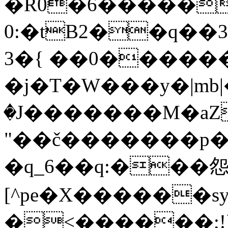
�R0�6�����
0:�tB2��q��3
3�{ ��0������A
�j�T�W���y�|mb
�J�������M�a
Z
"��č�������p��
�q_6��q:���怨
[^pe�X������s
�<������;!