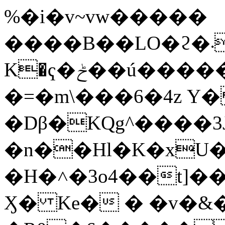
%�i�v~vw�����
����B��LO�ϩ�܁������� _�����\b�kG�޴
K�ҁ�ݲ��ú�������S`zV��֦�Ee��g�m9]�,2�M�9��#�|^�i�ɚ��l[�L�iC##�5_s��qgE^;'
�=�m\���6�4z Υ
�Dβ�KQg^����3Jٯ7��v����4G�$�m�&wCMMA�
�n��Hl�K�xU
�H�˄�3o4��t]���s�����(Yށd�EY�7
Ӽ� Ke� � �v�&