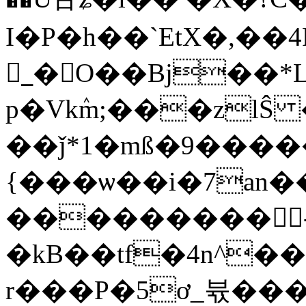
I�P�h��`EtX�,�
_ُ�O��Bj��*Lci
p�Vkٛm;���zlŜ
��ǰ*1�mß�9����
{���ѡ��i�7an��
���������򞦵 
�kB��tf�4n^���
r���P�5ơ_뷳��