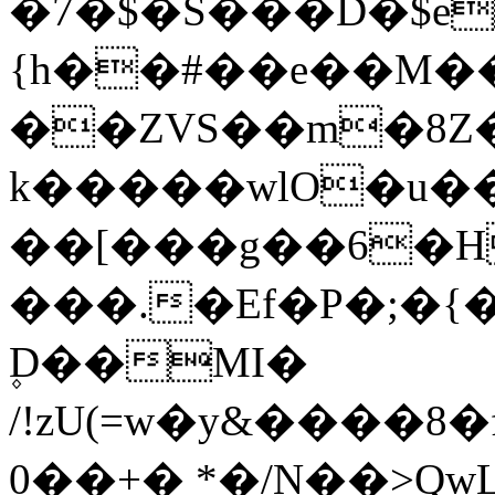
�7�$�S���D�$e)�\@��`��!
{h��#��e��M�
��ZVS��m�8Z
k�����wlO�u�
��[���g��6�H
���.�Ef�P�;�
۪D��MI�
/!zU(=w�y&����
0��+� *�/N��>Q