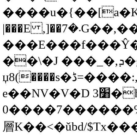
����u�{��[a�K�
|���E ,]��܁�7G��,��U ^
���E���f���Ŷ�t
��\�J ���_�,ܕ�gK��R?�T�QU
џ8(����s�ڈ=����:,�w��؈S@F2�-
e��NV�V�D 3׸�h�t�b�W׸��4�,(1�)
�7����0�����%MK~����x \���|d����dN��W��r���ӯ���A&��+h���&�>��Ёl�.+�n]�r���!D��d= 9�!g�ĉ�A���k*
層 K��<�ǔbd/$Tx���d