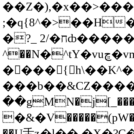
��Z�),�x��>���~
;�q{8^�>��H
�?_ ח�/2ȸ������j��n�ۀ�-�A�޷?
^��N�^tY�vuڇ�vm`�(��eo��G�aHzw�C�j��xW�!WҎr��^K�}u���ݏ�=;���p�f
����{h\��K^�
���b��&CZ����
��gMN�j[_���"#�}Q-0
�&�V�����(pW
��U⾆ʑ�l�� �X�