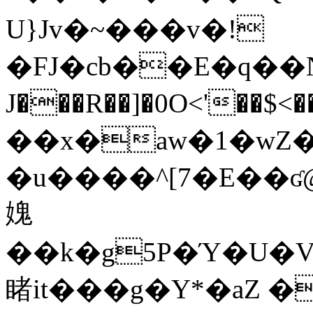
U}Jv�~���v�!
�FJ�cb��E�q��NT
J���R��]�0O<'��$
��x�aw�1�wZ�
�u����^[7�E��ʛ@
媿
��k�g5P�Ύ�U�
睹it���g�Y*�aZ �