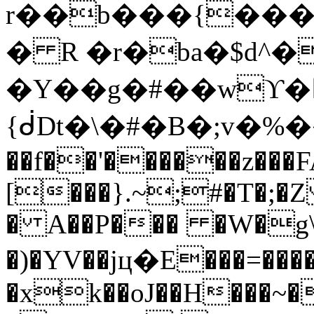
r��b���{����
� R �r�ba�$d^�
�Y��g�#��wϒ�Է|4
{ᑰDt�\�#�B�;v�%���ܞ���\�����9�*�����͂F
��f��'������z���F
[���}.~;#�T�;�Z
� A��P��� �W�g\�
�)�YV��jц�E���=���
�xk��oJ��H���~�