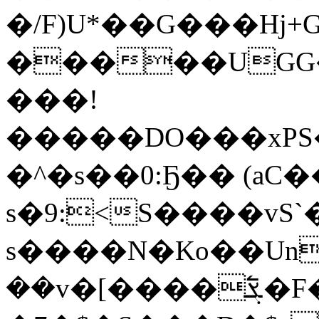
�/F)U*��G���Hj+
�����UGG�
���!
�����DO���xP
�^�s��0:Ҕ�� (aC�
s�9:<S����v
s����N�Ko��Un
��v�[����߱ܮ�F��!