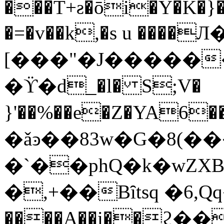
���T+ƨ�ōi�Y�K�}�
�=�v��k,�s u ����
[���"�J�����
�ϔ�d_�l� S;V�
}'��%��e�Z�YA6��AXm��Uۦ"���ir
�ǎͽ��83w�G�8(���X
�`��phQ�k�wZX
�,+��Bȋtsq �6,Qq�^X4ޛi�FF�
����A��i��ϩ�