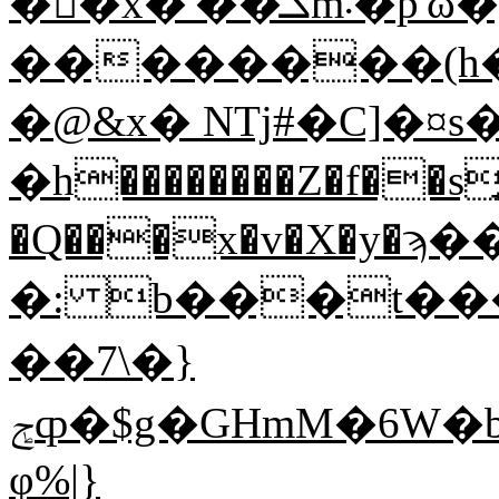
��ٍx�'��ܠm܁�p'ω������7���\��])�NXR�&%'�ڢ�J�
��������(h�G
�@&x� NTj#�C]�
�h��������Z�f��s
�Q���x�v�X�y�ϡ��h���I).��ݞ����
�: b���t���3�׍�[�^�B�
�� 7\�}
ݮȹ�$g�GHmM�6W�b@��T�O%�Dy�v,�Z�ץ��,�}
φ%|}