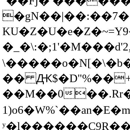
´��Fj� ���
���|
�gN��|��:��7�
KU�Z�U�e�Z�~=Y9
�_�\:�;1'�M���d'2,
\�����o�N[�\�b�I���&��޺_��2ߪ����2$8�nlٓ3Kf�@)M��
�� Ԫ$�D"%��
��M��0��.Rr
1)o6�W%`��an�E�
ʸ�l������C9R��8