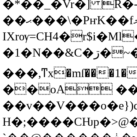
�*��_�Vr�] R�
��ޙ���\�PҥK��fމ�d�8X�^h�sv���x�@������۱��`n[v�u��ͳ+�AWޒH�t)]��q
IXrѹ=CН4�r$i�M
�1�N��&C�ڗ�~�l���
���,ͳx�mſ���1
��oA �
��v��V���o�e})qO�Zv����\
H�;����CǶp�>@