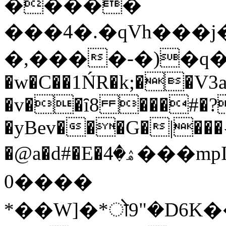
�����
���4�.�qVh���j��~�~o�Gj
�,����-�)�q�CZ�ސѐ�7<
�w�C��1ŃR�k;��V3
�v��ȋ8 ���#�?
�yBev���G�|���˴
�@a�d#�E�ۿ�4���mpIh�]� �R�����g1
0����
*��W]�*ो9"�D6K�����F�݇��ݤ