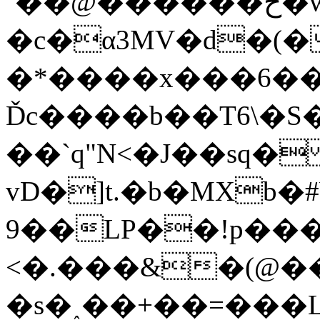
`��@������ڂ�w��
�c�α3MV�d�(�
�*����x���6��J
Ďc����b��T6\�S
��`q"N<�J��sq� 
vD�]t.�b�MXb�
9��LP��!p��
<�.���&�(@
�s�˰��+��=���L