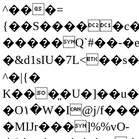
^���=
{��S�����c�
�����Q`#��-�
�&d1sIU�7L<��s���
^�|{�
K���͈�U�]��u�
�O۱�W�I@j/f�
�MIJr���]%%vO-