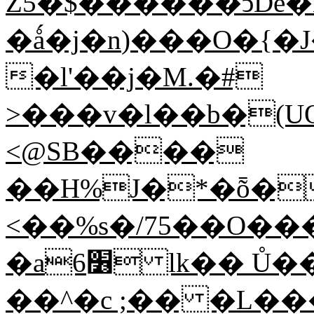
Z5�$������ͻDe�H
�ǻ�j�n
)���O�{�
�l'��j�M.�#
>���v�l��b�(U
<@SB����
��H%J�*�ȭ�
<��%s�/75��O�
�a׶6 lk�� Ů������}W _�'�
��^�c ;�� �L�