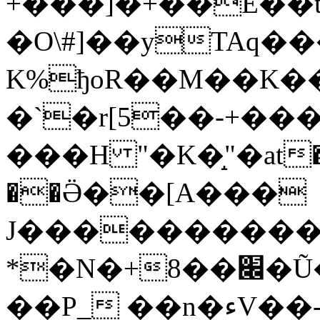
+���]�+��E��t
�O\#]��yTAq�
K%ђoR��M��K��
�`�r[5��-+���
���H "�Κ�̝"�at�
��Ӛ��[A���
J�����������
*�N�+8��׌�Ũ��1���Ϭx�g�(i1nD�T�˶�C���6��Ś�ksD@}
��P_ ��n�ءV��-<