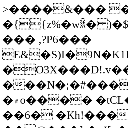
>����&���
�
�{{z%�wꐠ� )�
��� ,?P6���
E&�S)I�9N�K1
�O3X���D!.v�
���N�;�#����
�۾o���� �tCL����pY��%!
��6�
�Kh!���