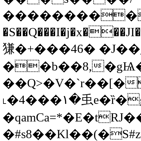
���������trm�
�S��Q���I�j�x���J
㺌�+���46� �J��
��b��8,�gѨ�lmYص�ձk�W
��Q>�V�`r��[�
˪�4���١�䖝e�ȑ�g�#1T\X�PX�
�qamCa=*�E�t
�#s8��Kl��(�S