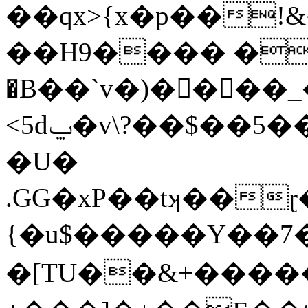
��qx>{x�p��!
��H׎8� ����9.�������㋋
�B��`v�)����_�
<5dݐ�v\?��$��5����'c��u�mMѺ��w
�U�
.GG�xP��tʞ��
{�u$�����Y��7�
�[TU��&+����