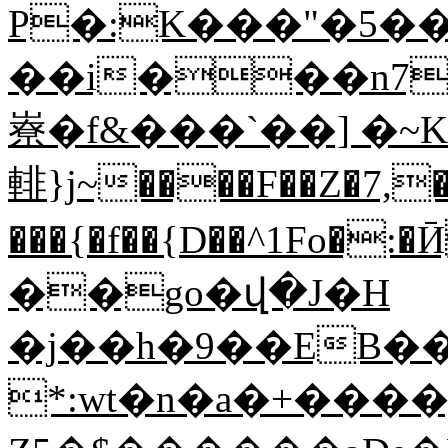
P�:K���"�5�
��i���n7
嶚�f&���`��] �
輫}j~����F��Z�7,�
���{�f��{D��^1Fo�
��go�վ�J�H
�j��h�9��EB��
*:wt�n�a�+���