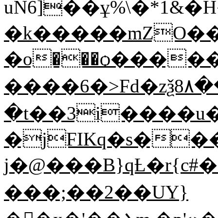
uN6]��ұ%\�*1&�
�k�����mZO��
�o���ѻ�����;�l#�q��U�ÏV�w�
����6�>Fd�zѯ8٨��
�t��3i����u��78ٲ���u�Z`ݻ;��p
�jFIKq�s��
j�@���B}qȽ�r{c#�
���;��2��UY}