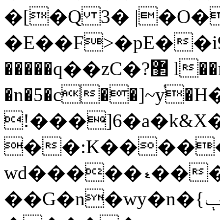
�[�Q 3� |�O�
�E��F>�pE��i9y�
�����q��zC�?޲ l��nI4��
�n�5�c��]~y֓
!���]6�a�k&X
��:K�����W
wd�����ޑ���<���������vO�fػ�To��
��G�n�wy�n�{ݭ����ݻ���ٻ�z�/