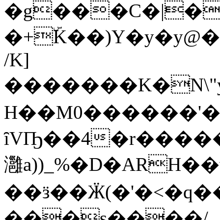
�g���C�|��
�+ۜK��)Y�y�y@�
/K]
�������K�N\"y
H��M0������'�\
ȋVҦ��4�r�����~�
灉a))_%�D�ARH��
��ӟ��Ӝ(�'�<�q��
���s����/