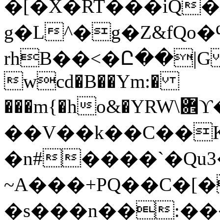
�[�X�RT���iQ�
g�L^�g�Z&fQο
rhB��<�Ը��|G ¬ 
wcd�B��Ym:�
���m{�ho&�
��V��k��C��K
�n#����`�Qu3
~A���+PQ��C�[�
�s���n��:���