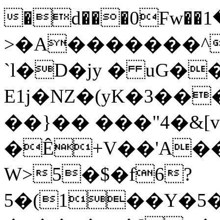
�d���0Fw��څ���1����x�^�I)�r-
>�A�������^
`l�D�jy � uG�
E1j�NZ�(yK�3��
��}�� ���"4�&[
�Ê+V��'A�
W>5�$�f6?
5�(1��Y�5�Oز��\�K�