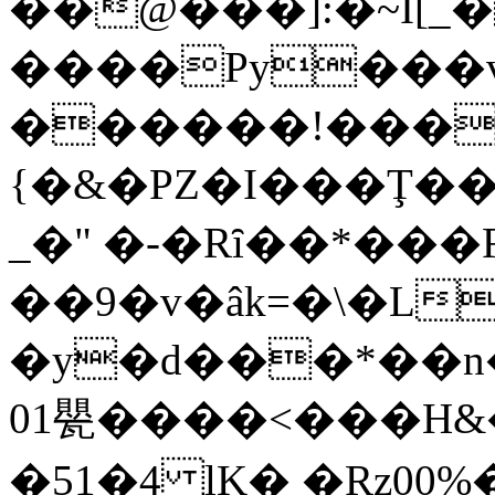
��@���]:�~I[
����Py���v
������!���
{�&�PZ�I���Ţ��
_�" �-�Rȋ��*���F
��9�v�âk=�\�L
�y�d���*��
01甖����<���H&
�51�4 lK� �Rz00%�