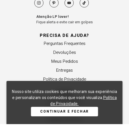
Atenção LP lover!
Fique alerta e evite cair em golpes
PRECISA DE AJUDA?
Perguntas Frequentes
Devoluções
Meus Pedidos
Entregas
Política de Privacidade
Nosso site utiliza cookies que melhoram sua experiência
SOBRE
e personalizam os conteúdos que você visualiza.
Política
A Lança Perfume
de Privacidade.
Revender a Marca
CONTINUAR E FECHAR
Trabalhe Conosco
Compre Local