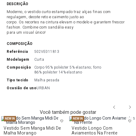
DESCRIÇÃO DO PRODUTO
Moderno, o vestido curto estampado traz alças finas com
regulagem, decote reto e caimento justo ao
corpo. Os recortes na cintura elevam o modelo e garantem frescor
fashion. Combine com sandália easy
para um visual único!
COMPOSIÇÃO
referência
502VE011813
modelagem
Curta
composição
Corpo 95% poliéster 5% elastano; forro 
86% poliéster 14% elastano
tipo tecido
Malha pesada
ocasião de uso
URBAN
Você também pode gostar
NEW IN
NEW IN
Vestido Sem Manga Midi De
Vestido Longo Com
Malha Morango
Aviamentos Na Frente