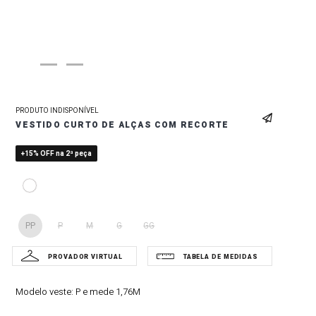
PRODUTO INDISPONÍVEL
VESTIDO CURTO DE ALÇAS COM RECORTE
+15% OFF na 2ª peça
PP
P
M
G
GG
Modelo veste:
P e mede 1,76M