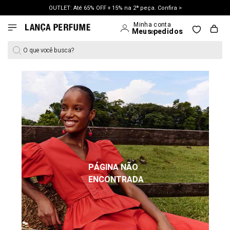
OUTLET: Até 65% OFF + 15% na 2ª peça. Confira >
LANÇAMENTO PRIMAVERA 27. Clique e aproveite.
O que você busca?
PÁGINA NÃO
ENCONTRADA