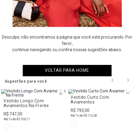
Desculpe, não encontramos a página que você está procurando. Por
favor,
continue navegando ou confira nossas sugestões abaixo.
VOLTAR PARA HOME
Sugestões para você
Vestido Curto Com
Vestido Longo Com
Aviamentos
Aviamentos Na Frente
R$ 793,00
R$ 747,00
Até
7
x de
R$ 113,28
Até
7
x de
R$ 106,71