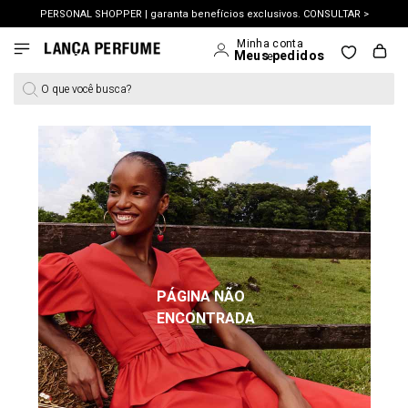
PERSONAL SHOPPER | garanta benefícios exclusivos. CONSULTAR >
OUTLET: Até 65% OFF + 15% na 2ª peça. Confira >
LANÇAMENTO PRIMAVERA 27. Clique e aproveite.
O que você busca?
PÁGINA NÃO
ENCONTRADA