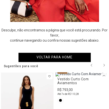
Desculpe, não encontramos a página que você está procurando. Por
favor,
continue navegando ou confira nossas sugestões abaixo.
VOLTAR PARA HOME
Sugestões para você
NEW IN
NEW IN
Perfume Lança Origine 50ml
Calça Wide 
rto Com
Com Renda
s
R$ 537,00
R$ 983,00
Até
5
x de
R$ 107,40
Até
8
x de
R$ 122,
28