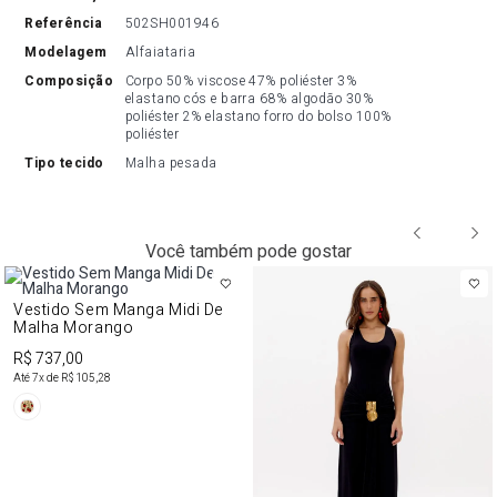
referência
502SH001946
modelagem
Alfaiataria
composição
Corpo 50% viscose 47% poliéster 3% 
elastano cós e barra 68% algodão 30% 
poliéster 2% elastano forro do bolso 100% 
poliéster
tipo tecido
Malha pesada
Você também pode gostar
Vestido Sem Manga Midi De
Malha Morango
R$ 737,00
Até
7
x de
R$ 105,28