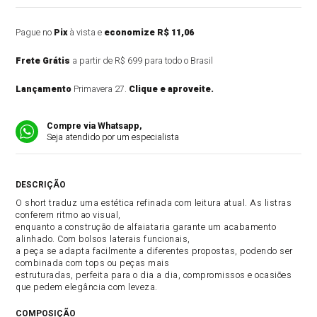
Pague no
Pix
à vista e
economize R$ 11,06
Frete Grátis
a partir de R$ 699 para todo o Brasil
Lançamento
Primavera 27.
Clique e aproveite.
Compre via Whatsapp,
Seja atendido por um especialista
DESCRIÇÃO DO PRODUTO
O short traduz uma estética refinada com leitura atual. As listras
conferem ritmo ao visual,
enquanto a construção de alfaiataria garante um acabamento
alinhado. Com bolsos laterais funcionais,
a peça se adapta facilmente a diferentes propostas, podendo ser
combinada com tops ou peças mais
estruturadas, perfeita para o dia a dia, compromissos e ocasiões
que pedem elegância com leveza.
COMPOSIÇÃO