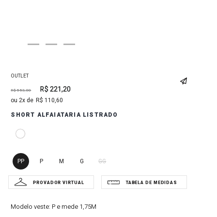
OUTLET
R$
221
,
20
R$
553
,
00
2
R$
110
,
60
SHORT ALFAIATARIA LISTRADO
PP
P
M
G
GG
Modelo veste:
P e mede 1,75M