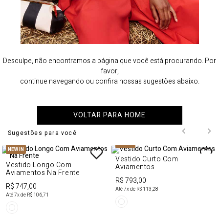
Desculpe, não encontramos a página que você está procurando. Por
favor,
continue navegando ou confira nossas sugestões abaixo.
VOLTAR PARA HOME
Sugestões para você
NEW IN
NEW IN
Vestido Curto Com
Vestido Longo Com
Aviamentos
Aviamentos Na Frente
R$ 793,00
R$ 747,00
Até
7
x de
R$ 113,28
Até
7
x de
R$ 106,71