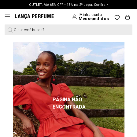
OUTLET: Até 65% OFF + 15% na 2ª peça. Confira >
O que você busca?
PÁGINA NÃO
ENCONTRADA