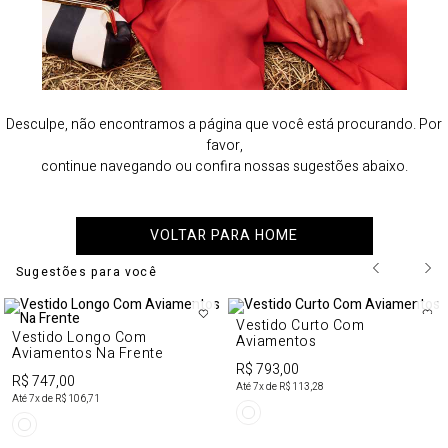
Desculpe, não encontramos a página que você está procurando. Por
favor,
continue navegando ou confira nossas sugestões abaixo.
VOLTAR PARA HOME
Sugestões para você
Vestido Curto Com
Vestido Longo Com
Aviamentos
Aviamentos Na Frente
R$ 793,00
R$ 747,00
Até
7
x de
R$ 113,28
Até
7
x de
R$ 106,71