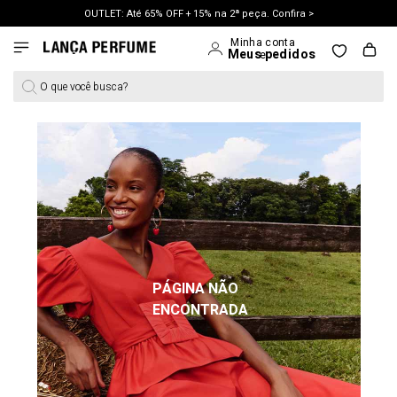
OUTLET: Até 65% OFF + 15% na 2ª peça. Confira >
O que você busca?
PÁGINA NÃO
ENCONTRADA