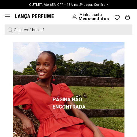
OUTLET: Até 65% OFF + 15% na 2ª peça. Confira >
LANÇAMENTO PRIMAVERA 27. Clique e aproveite.
O que você busca?
PÁGINA NÃO
ENCONTRADA