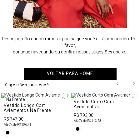
Desculpe, não encontramos a página que você está procurando. Por
favor,
continue navegando ou confira nossas sugestões abaixo.
VOLTAR PARA HOME
Sugestões para você
Vestido Curto Com
Vestido Longo Com
Aviamentos
Aviamentos Na Frente
R$ 793,00
R$ 747,00
Até
7
x de
R$ 113,28
Até
7
x de
R$ 106,71