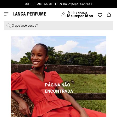
OUTLET: Até 65% OFF + 15% na 2ª peça. Confira >
LANÇAMENTO PRIMAVERA 27. Clique e aproveite.
O que você busca?
PÁGINA NÃO
ENCONTRADA