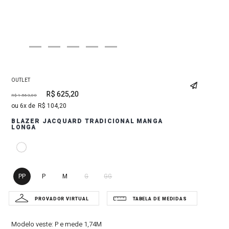
OUTLET
R$
625
,
20
R$
1
.
563
,
00
6
R$
104
,
20
BLAZER JACQUARD TRADICIONAL MANGA
LONGA
PP
P
M
G
GG
Modelo veste:
P e mede 1,74M