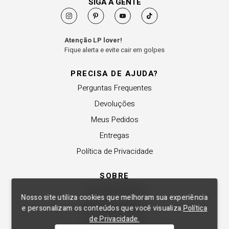
SIGA A GENTE
Atenção LP lover!
Fique alerta e evite cair em golpes
PRECISA DE AJUDA?
Perguntas Frequentes
Devoluções
Meus Pedidos
Entregas
Política de Privacidade
SOBRE
A Lança Perfume
Nosso site utiliza cookies que melhoram sua experiência
Revender a Marca
e personalizam os conteúdos que você visualiza.
Política
de Privacidade.
Trabalhe Conosco