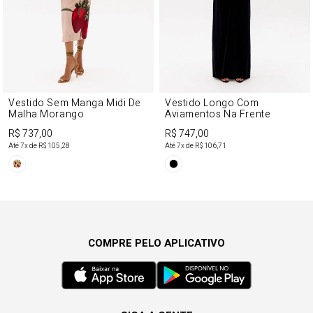
Vestido Sem Manga Midi De
Vestido Longo Com
Malha Morango
Aviamentos Na Frente
R$ 737,00
R$ 747,00
Até
7
x de
R$ 105,28
Até
7
x de
R$ 106,71
COMPRE PELO APLICATIVO