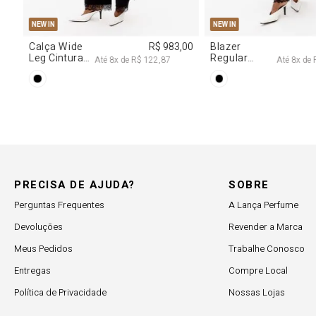
G
R$ 2.997,00
e
R$ 374,62
PRECISA DE AJUDA?
SOBRE
Perguntas Frequentes
A Lança Perfume
Devoluções
Revender a Marca
Meus Pedidos
Trabalhe Conosco
Entregas
Compre Local
Política de Privacidade
Nossas Lojas