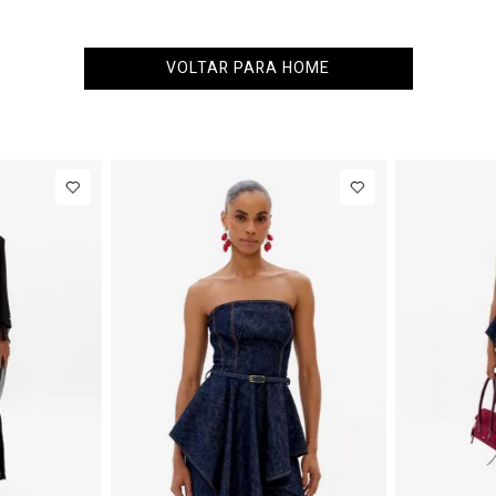
VOLTAR PARA HOME
6
38
40
PP
P
M
G
NEW IN
N
s
R$ 863,00
Colete
R$ 863,00
B
Alfaiataria
C
Até
8
x de
R$ 107,87
Até
8
x de
R$ 107,87
Com Linho