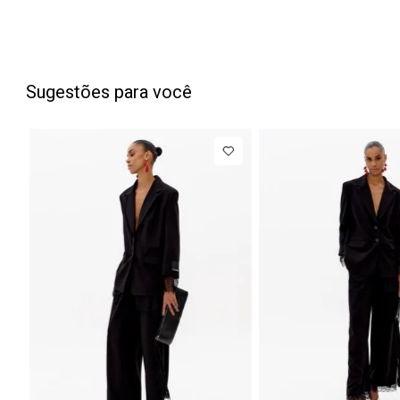
Sugestões para você
PP
P
M
G
34
3
NEW IN
NEW IN
Blazer
R$ 1.777,00
Calça Jean
Regular
Barrel
Até
8
x de
R$ 222,12
Manga Longa
Cintura
Acetinado
Média