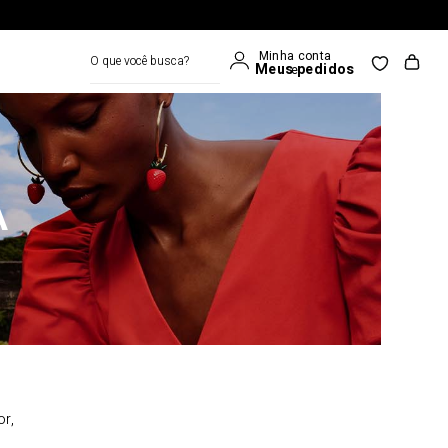
O que você busca?
A
or,