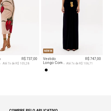
M
G
PP
P
M
G
NEW IN
m
R$ 737,00
Vestido
R$ 747,00
Longo Com
Até
7
x de
R$ 105,28
Até
7
x de
R$ 106,71
Aviamentos
Na Frente
COMPRE PELO APLICATIVO