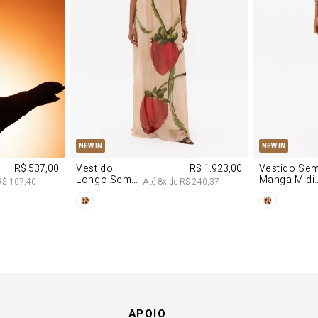
M
G
PP
P
NEW IN
NEW IN
R$ 537,00
Vestido
R$ 1.923,00
Vestido Se
Longo Sem
Manga Midi
R$ 107,40
Até
8
x de
R$ 240,37
Alças De
De Malha
Chiffon
Morango
Morango
APOIO