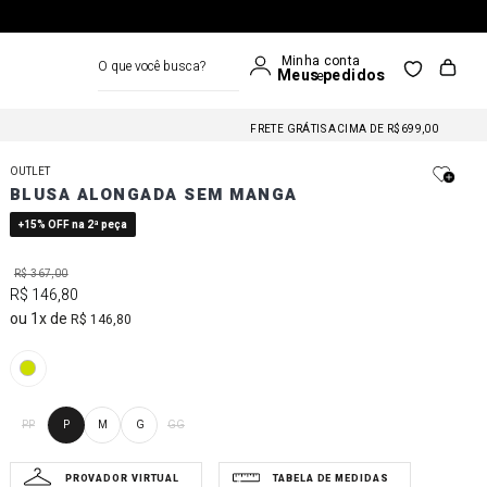
O que você busca?
FRETE GRÁTIS NAS COMPRAS A PARTIR DE R$699
FRETE GRÁTIS ACIMA DE R$699,00
FRETE GRÁTIS NAS COMPRAS A PARTIR DE R$699
OUTLET
FRETE GRÁTIS ACIMA DE R$699,00
BLUSA ALONGADA SEM MANGA
FRETE GRÁTIS NAS COMPRAS A PARTIR DE R$699
+15% OFF na 2ª peça
R$
367
,
00
R$
146
,
80
1
R$
146
,
80
PP
P
M
G
GG