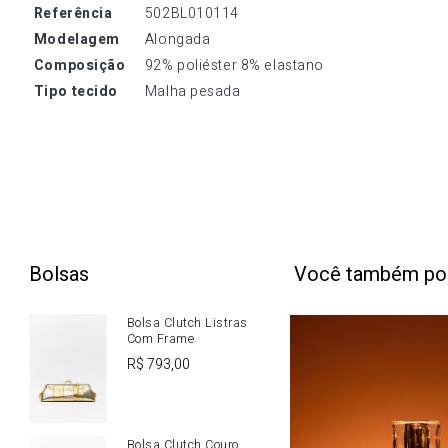
referência
502BL010114
modelagem
Alongada
composição
92% poliéster 8% elastano
tipo tecido
Malha pesada
Bolsas
Você também po
Bolsa Clutch Listras
Com Frame
R$
793
,
00
Bolsa Clutch Couro