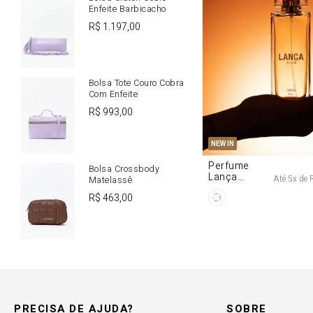
Enfeite Barbicacho
R$
1
.
197
,
00
Bolsa Tote Couro Cobra
Com Enfeite
R$
993
,
00
U
NEW IN
Perfume
Bolsa Crossbody
Lança
Até
5
x de
Matelassê
Origine 50ml
R$
463
,
00
PRECISA DE AJUDA?
SOBRE