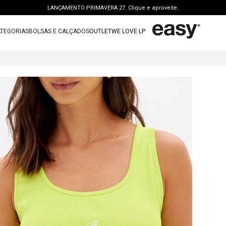
LANÇAMENTO PRIMAVERA 27. Clique e aproveite.
PERSONAL SHOPPER | garanta benefícios exclusivos. CONSULTAR >
TEGORIAS
BOLSAS E CALÇADOS
OUTLET
WE LOVE LP
FRETE GRÁTIS | a partir de R$ 699. APROVEITAR >
TERMOS MAIS BUSCADOS
OUTLET: ATÉ 65% OFF + 15 OFF NA 2ª PEÇA. Compre Agora >
GA
1
º
vestido
LANÇAMENTO PRIMAVERA 27. Clique e aproveite.
2
º
bolsa
3
º
calca jeans
4
º
blusa
5
º
calca
6
º
vestido curto
7
º
bota
8
º
t shirt
9
º
regata
10
º
tenis