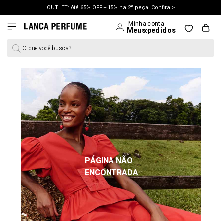
OUTLET: Até 65% OFF + 15% na 2ª peça. Confira >
LANÇAMENTO PRIMAVERA 27. Clique e aproveite.
O que você busca?
PÁGINA NÃO
ENCONTRADA