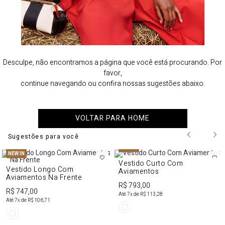
Desculpe, não encontramos a página que você está procurando. Por
favor,
continue navegando ou confira nossas sugestões abaixo.
VOLTAR PARA HOME
Sugestões para você
NEW IN
NEW IN
Vestido Curto Com
Vestido Longo Com
Aviamentos
Aviamentos Na Frente
R$ 793,00
R$ 747,00
Até
7
x de
R$ 113,28
Até
7
x de
R$ 106,71