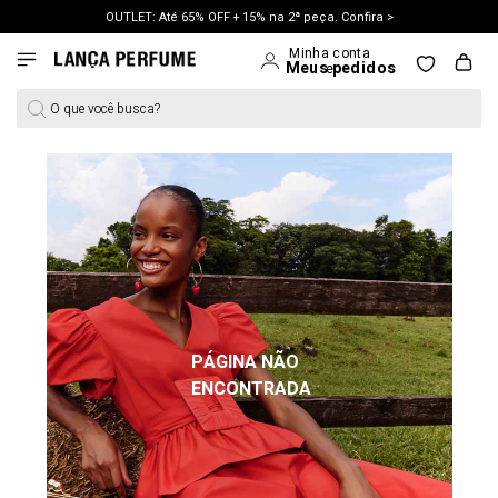
OUTLET: Até 65% OFF + 15% na 2ª peça. Confira >
LANÇAMENTO PRIMAVERA 27. Clique e aproveite.
O que você busca?
PÁGINA NÃO
ENCONTRADA