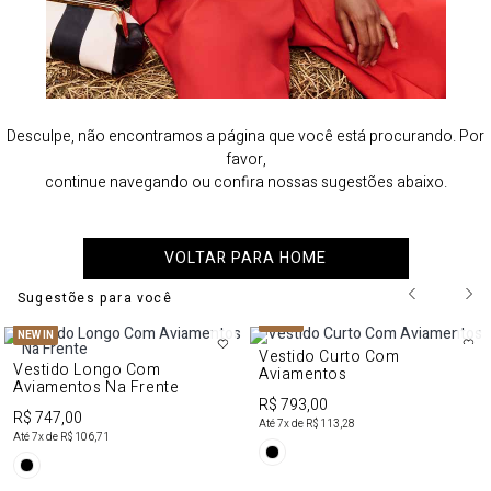
Desculpe, não encontramos a página que você está procurando. Por
favor,
continue navegando ou confira nossas sugestões abaixo.
VOLTAR PARA HOME
Sugestões para você
NEW IN
NEW IN
Vestido Curto Com
Vestido Longo Com
Aviamentos
Aviamentos Na Frente
R$ 793,00
R$ 747,00
Até
7
x de
R$ 113,28
Até
7
x de
R$ 106,71