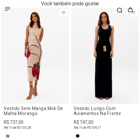
Você também pode gostar
Vestido Sem Manga Midi De
Vestido Longo Com
Malha Morango
Aviamentos Na Frente
R$ 737,00
R$ 747,00
Até
7
x de
R$ 105,28
Até
7
x de
R$ 106,71