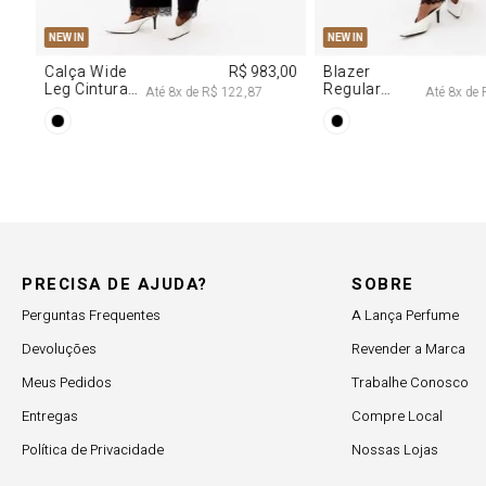
PP
P
M
G
PP
P
M
NEW IN
NEW IN
,00
Calça Wide
R$ 983,00
Blazer
Leg Cintura
Regular
Até
8
x de
R$ 122,87
Até
8
x de
Alta Com
Alongado
Renda
Com Renda
PRECISA DE AJUDA?
SOBRE
Perguntas Frequentes
A Lança Perfume
Devoluções
Revender a Marca
Meus Pedidos
Trabalhe Conosco
Entregas
Compre Local
Política de Privacidade
Nossas Lojas