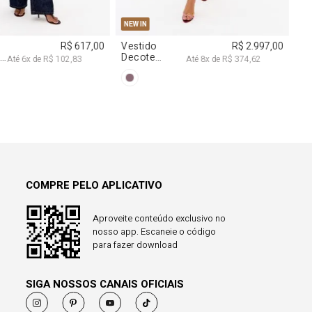
38
40
PP
P
M
G
NEW IN
R$ 617,00
Vestido
R$ 2.997,00
a
Decote
Até
6
x de
R$ 102,83
Até
8
x de
R$ 374,62
Degagê Com
Brilhos
COMPRE PELO APLICATIVO
Aproveite conteúdo exclusivo no
nosso app. Escaneie o código
para fazer download
SIGA NOSSOS CANAIS OFICIAIS