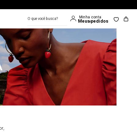
O que você busca?
A
or,