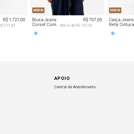
G
PP
P
M
G
34
36
NEW IN
NEW IN
R$ 1.727,00
Blusa Jeans
R$ 707,00
Calça Jeans
Corset Com
Reta Cintur
R$ 215,87
Até
7
x de
R$ 101,00
Cinto
Média
APOIO
Central de Atendimento