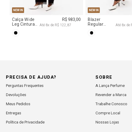
G
R$ 2.997,00
e
R$ 374,62
PRECISA DE AJUDA?
SOBRE
Perguntas Frequentes
A Lança Perfume
Devoluções
Revender a Marca
Meus Pedidos
Trabalhe Conosco
Entregas
Compre Local
Política de Privacidade
Nossas Lojas