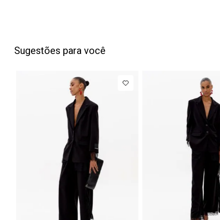
Sugestões para você
PP
P
M
G
34
3
Blazer
R$ 1.777,00
Calça Jean
Regular
Barrel
Até
8
x de
R$ 222,12
Manga Longa
Cintura
Acetinado
Média