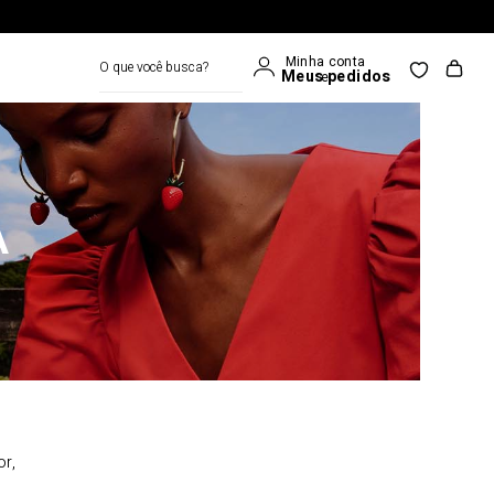
O que você busca?
A
or,