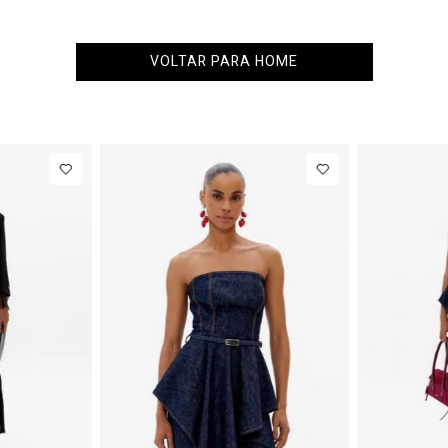
VOLTAR PARA HOME
6
38
40
PP
P
M
G
s
R$ 863,00
Colete
R$ 863,00
B
Alfaiataria
C
Até
8
x de
R$ 107,87
Até
8
x de
R$ 107,87
Com Linho