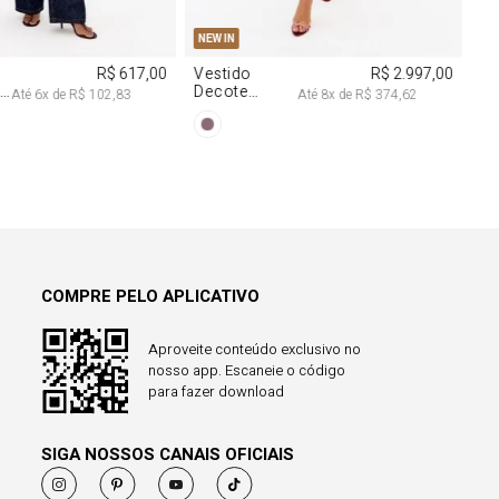
38
40
PP
P
M
G
NEW IN
R$ 617,00
Vestido
R$ 2.997,00
a
Decote
Até
6
x de
R$ 102,83
Até
8
x de
R$ 374,62
Degagê Com
Brilhos
COMPRE PELO APLICATIVO
Aproveite conteúdo exclusivo no
nosso app. Escaneie o código
para fazer download
SIGA NOSSOS CANAIS OFICIAIS