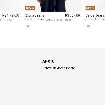
G
PP
P
M
G
34
36
NEW IN
NEW IN
R$ 1.727,00
Blusa Jeans
R$ 707,00
Calça Jeans
Corset Com
Reta Cintur
R$ 215,87
Até
7
x de
R$ 101,00
Cinto
Média
APOIO
Central de Atendimento