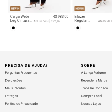
PP
P
M
G
PP
P
M
NEW IN
NEW IN
,00
Calça Wide
R$ 983,00
Blazer
Leg Cintura
Regular
Até
8
x de
R$ 122,87
Até
8
x de
Alta Com
Alongado
Renda
Com Renda
PRECISA DE AJUDA?
SOBRE
Perguntas Frequentes
A Lança Perfume
Devoluções
Revender a Marca
Meus Pedidos
Trabalhe Conosco
Entregas
Compre Local
Política de Privacidade
Nossas Lojas