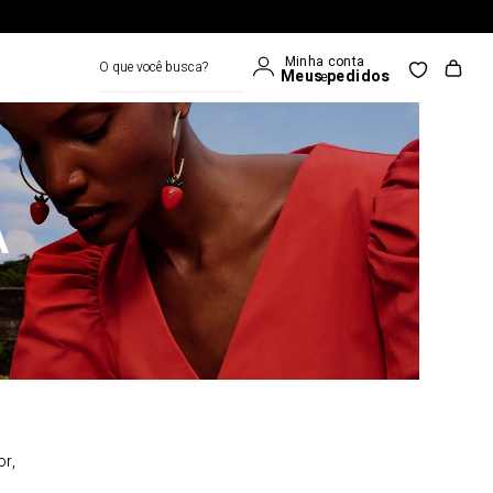
O que você busca?
A
or,