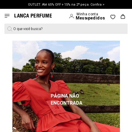
OUTLET: Até 65% OFF + 15% na 2ª peça. Confira >
LANÇAMENTO PRIMAVERA 27. Clique e aproveite.
O que você busca?
PÁGINA NÃO
ENCONTRADA