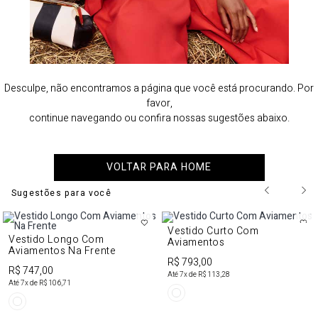
Desculpe, não encontramos a página que você está procurando. Por
favor,
continue navegando ou confira nossas sugestões abaixo.
VOLTAR PARA HOME
Sugestões para você
Vestido Curto Com
Vestido Longo Com
Aviamentos
Aviamentos Na Frente
R$ 793,00
R$ 747,00
Até
7
x de
R$ 113,28
Até
7
x de
R$ 106,71