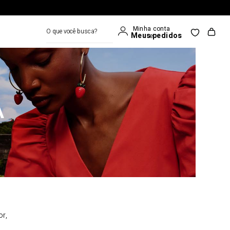
O que você busca?
A
or,