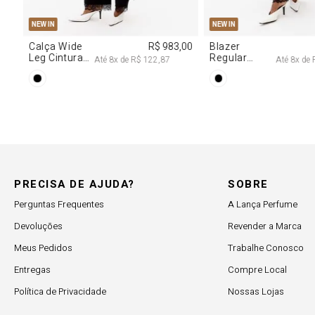
PP
P
M
G
PP
P
M
NEW IN
NEW IN
,00
Calça Wide
R$ 983,00
Blazer
Leg Cintura
Regular
Até
8
x de
R$ 122,87
Até
8
x de
Alta Com
Alongado
Renda
Com Renda
PRECISA DE AJUDA?
SOBRE
Perguntas Frequentes
A Lança Perfume
Devoluções
Revender a Marca
Meus Pedidos
Trabalhe Conosco
Entregas
Compre Local
Política de Privacidade
Nossas Lojas