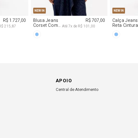
G
PP
P
M
G
34
36
NEW IN
NEW IN
R$ 1.727,00
Blusa Jeans
R$ 707,00
Calça Jeans
Corset Com
Reta Cintur
R$ 215,87
Até
7
x de
R$ 101,00
Cinto
Média
APOIO
Central de Atendimento