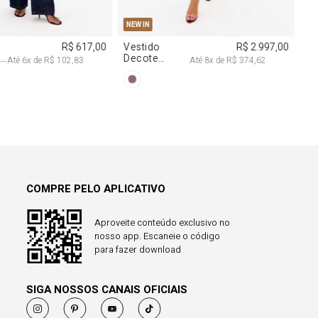
38
40
PP
P
M
G
NEW IN
R$ 617,00
Vestido
R$ 2.997,00
a
Decote
Até
6
x de
R$ 102,83
Até
8
x de
R$ 374,62
Degagê Com
Brilhos
COMPRE PELO APLICATIVO
Aproveite conteúdo exclusivo no
nosso app. Escaneie o código
para fazer download
SIGA NOSSOS CANAIS OFICIAIS