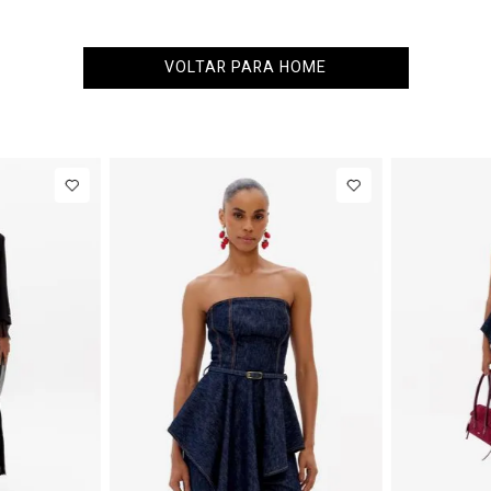
VOLTAR PARA HOME
PP
P
M
G
Blazer
R$ 1.77
Regular
Até
8
x de
R$ 222,12
Manga Longa
Acetinado