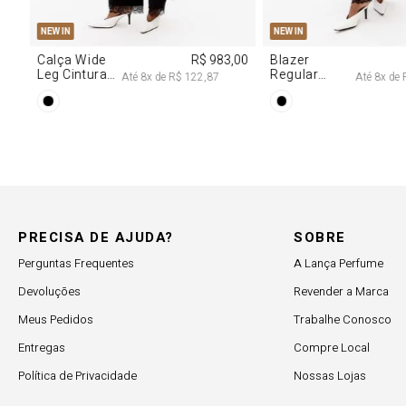
M
G
34
36
38
40
NEW IN
NE
R$ 707,00
Calça Jeans
R$ 617,00
Ve
Reta Cintura
De
Até
7
x de
R$ 101,00
Até
6
x de
R$ 102,83
Média
D
Br
PRECISA DE AJUDA?
SOBRE
Perguntas Frequentes
A Lança Perfume
Devoluções
Revender a Marca
Meus Pedidos
Trabalhe Conosco
Entregas
Compre Local
Política de Privacidade
Nossas Lojas