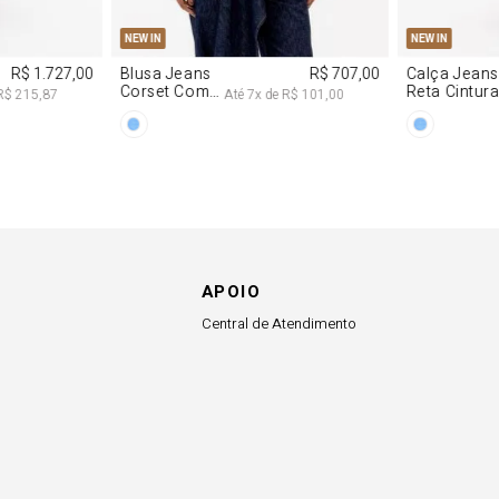
PP
P
M
G
W IN
stido
R$ 2.997,00
cote
Até
8
x de
R$ 374,62
egagê Com
ilhos
APOIO
Central de Atendimento