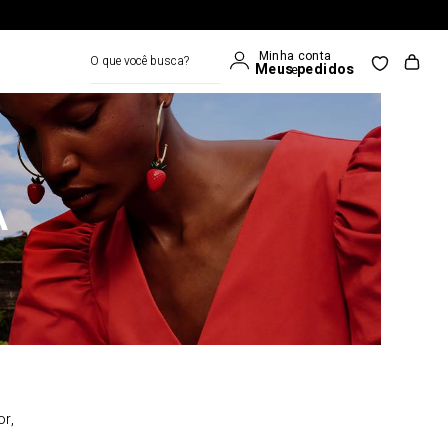
O que você busca?
A
or,