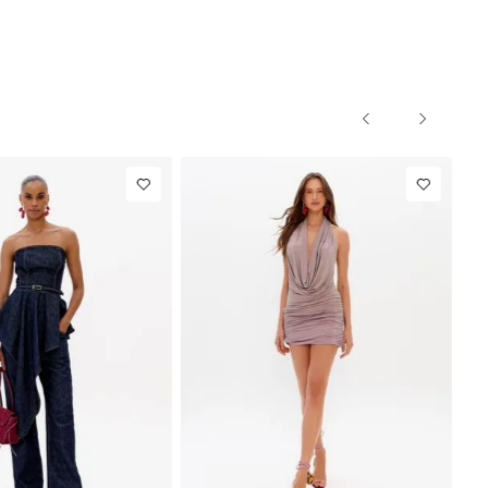
34
36
38
40
PP
P
M
7,00
Calça Jeans
R$ 863,00
Colete
Barrel
Alfaiataria
Até
8
x de
R$ 107,87
Até
8
x d
Cintura
Com Linho
Média