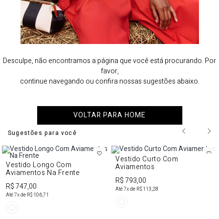
Desculpe, não encontramos a página que você está procurando. Por
favor,
continue navegando ou confira nossas sugestões abaixo.
VOLTAR PARA HOME
Sugestões para você
Vestido Curto Com
Vestido Longo Com
Aviamentos
Aviamentos Na Frente
R$ 793,00
R$ 747,00
Até
7
x de
R$ 113,28
Até
7
x de
R$ 106,71