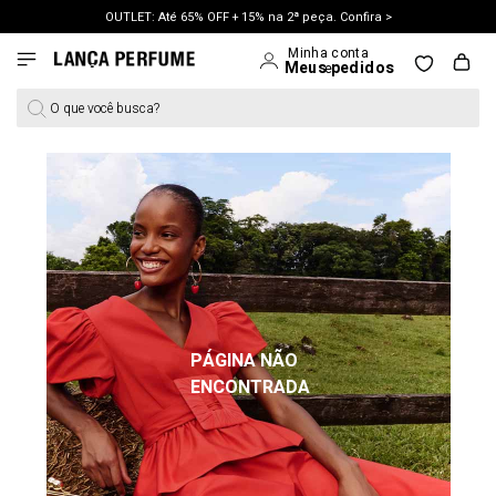
OUTLET: Até 65% OFF + 15% na 2ª peça. Confira >
LANÇAMENTO PRIMAVERA 27. Clique e aproveite.
O que você busca?
PÁGINA NÃO
ENCONTRADA