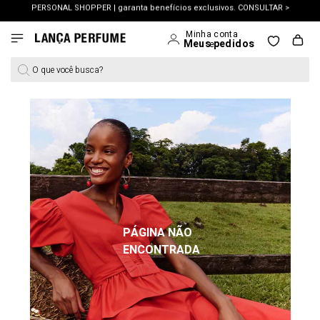
OUTLET: Até 65% OFF + 15% na 2ª peça. Confira >
O que você busca?
PÁGINA NÃO
ENCONTRADA