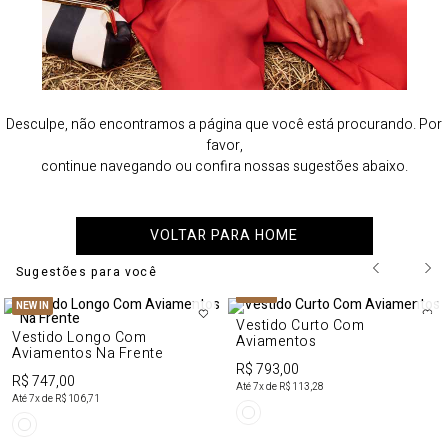
Desculpe, não encontramos a página que você está procurando. Por
favor,
continue navegando ou confira nossas sugestões abaixo.
VOLTAR PARA HOME
Sugestões para você
NEW IN
NEW IN
Vestido Curto Com
Vestido Longo Com
Aviamentos
Aviamentos Na Frente
R$ 793,00
R$ 747,00
Até
7
x de
R$ 113,28
Até
7
x de
R$ 106,71