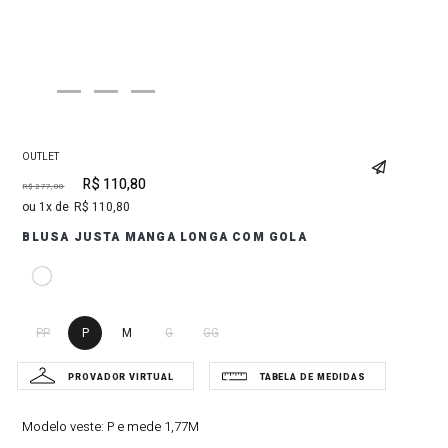
OUTLET
R$
110
,
80
R$
277
,
00
1
R$
110
,
80
BLUSA JUSTA MANGA LONGA COM GOLA
PP
P
M
G
GG
Modelo veste:
P e mede 1,77M