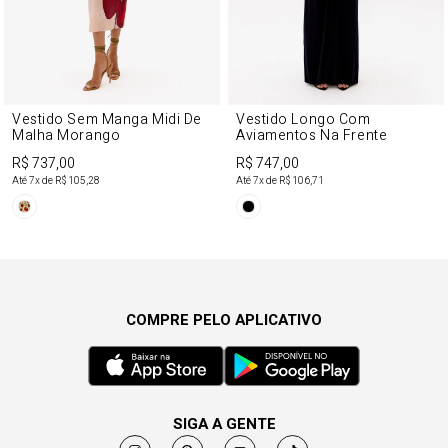
Vestido Sem Manga Midi De
Vestido Longo Com
Malha Morango
Aviamentos Na Frente
R$ 737,00
R$ 747,00
Até
7
x de
R$ 105,28
Até
7
x de
R$ 106,71
COMPRE PELO APLICATIVO
SIGA A GENTE