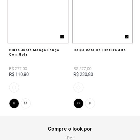
Blusa Justa Manga Longa
Calça Reta De Cintura Alta
Com Gola
R$ 277,00
R$ 577,00
R$ 110,80
R$ 230,80
P
M
PP
P
Compre o look por
De: