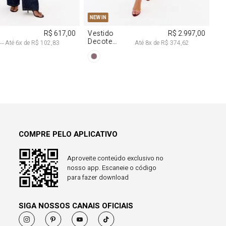
PP
P
M
G
NEW IN
Vestido
R$ 2.997,00
Decote
Até
8
x de
R$ 374,62
Degagê Com
Brilhos
COMPRE PELO APLICATIVO
Aproveite conteúdo exclusivo no
nosso app. Escaneie o código
para fazer download
SIGA NOSSOS CANAIS OFICIAIS