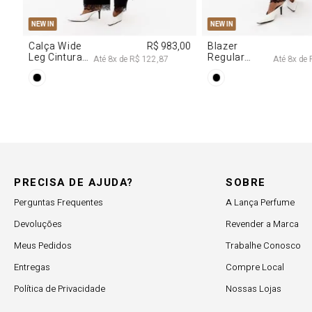
G
PP
P
M
G
PP
NEW IN
NEW IN
R$ 983,00
Blazer
R$ 1.727,00
Blusa Jea
Regular
Corset C
de
R$ 122,87
Até
8
x de
R$ 215,87
Alongado
Cinto
Com Renda
PRECISA DE AJUDA?
SOBRE
Perguntas Frequentes
A Lança Perfume
Devoluções
Revender a Marca
Meus Pedidos
Trabalhe Conosco
Entregas
Compre Local
Política de Privacidade
Nossas Lojas