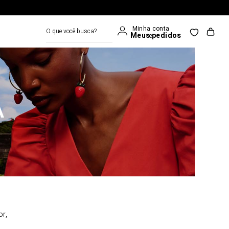
O que você busca?
A
or,