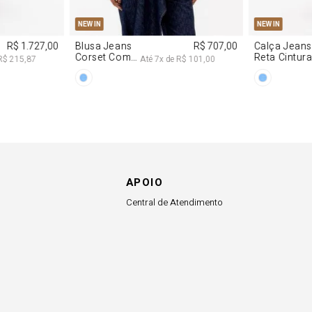
P
M
G
34
36
38
40
NEW IN
ns
R$ 707,00
Calça Jeans
R$ 617,00
om
Reta Cintura
Até
7
x de
R$ 101,00
Até
6
x de
R$ 102,83
Média
APOIO
Central de Atendimento