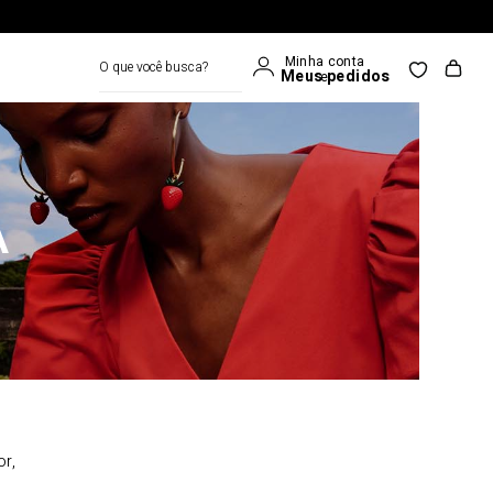
O que você busca?
A
or,