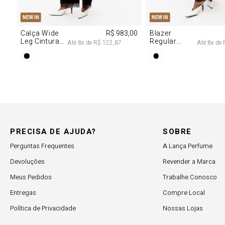
PP
P
M
G
PP
P
M
NEW IN
NEW IN
,00
Calça Wide
R$ 983,00
Blazer
Leg Cintura
Regular
Até
8
x de
R$ 122,87
Até
8
x de
Alta Com
Alongado
Renda
Com Renda
PRECISA DE AJUDA?
SOBRE
Perguntas Frequentes
A Lança Perfume
Devoluções
Revender a Marca
Meus Pedidos
Trabalhe Conosco
Entregas
Compre Local
Política de Privacidade
Nossas Lojas