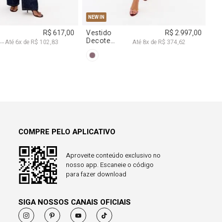
38
40
PP
P
M
G
NEW IN
R$ 617,00
Vestido
R$ 2.997,00
a
Decote
Até
6
x de
R$ 102,83
Até
8
x de
R$ 374,62
Degagê Com
Brilhos
COMPRE PELO APLICATIVO
Aproveite conteúdo exclusivo no
nosso app. Escaneie o código
para fazer download
SIGA NOSSOS CANAIS OFICIAIS