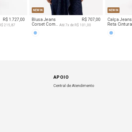
G
PP
P
M
G
34
36
NEW IN
NEW IN
R$ 1.727,00
Blusa Jeans
R$ 707,00
Calça Jeans
Corset Com
Reta Cintur
R$ 215,87
Até
7
x de
R$ 101,00
Cinto
Média
APOIO
Central de Atendimento