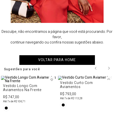
Desculpe, não encontramos a página que você está procurando. Por
favor,
continue navegando ou confira nossas sugestões abaixo.
VOLTAR PARA HOME
Sugestões para você
Vestido Curto Com
Vestido Longo Com
Aviamentos
Aviamentos Na Frente
R$ 793,00
R$ 747,00
Até
7
x de
R$ 113,28
Até
7
x de
R$ 106,71