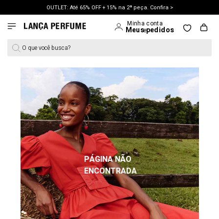
OUTLET: Até 65% OFF + 15% na 2ª peça. Confira >
O que você busca?
PÁGINA NÃO
ENCONTRADA