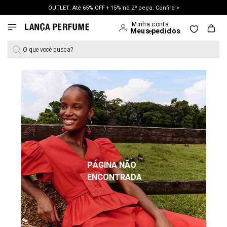
OUTLET: Até 65% OFF + 15% na 2ª peça. Confira >
LANÇAMENTO PRIMAVERA 27. Clique e aproveite.
O que você busca?
PÁGINA NÃO
ENCONTRADA