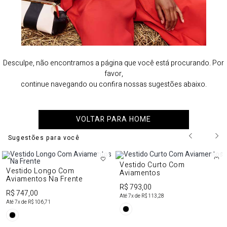
Desculpe, não encontramos a página que você está procurando. Por
favor,
continue navegando ou confira nossas sugestões abaixo.
VOLTAR PARA HOME
Sugestões para você
Vestido Curto Com
Vestido Longo Com
Aviamentos
Aviamentos Na Frente
R$ 793,00
R$ 747,00
Até
7
x de
R$ 113,28
Até
7
x de
R$ 106,71