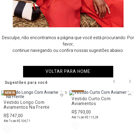
Desculpe, não encontramos a página que você está procurando. Por
favor,
continue navegando ou confira nossas sugestões abaixo.
VOLTAR PARA HOME
Sugestões para você
NEW IN
NEW IN
Vestido Curto Com
Vestido Longo Com
Aviamentos
Aviamentos Na Frente
R$ 793,00
R$ 747,00
Até
7
x de
R$ 113,28
Até
7
x de
R$ 106,71