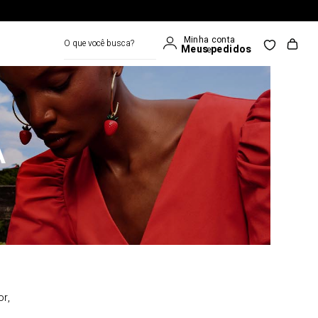
O que você busca?
A
or,