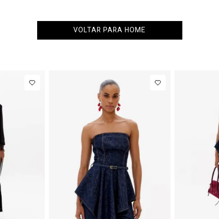
VOLTAR PARA HOME
PP
P
M
G
34
NEW IN
NEW IN
Blazer
R$ 1.777,00
Calça 
Regular
Barrel
Até
8
x de
R$ 222,12
Manga Longa
Cintura
Acetinado
Média