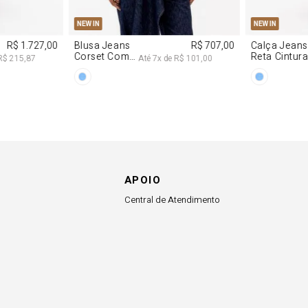
M
G
R$ 2.997,00
8
x de
R$ 374,62
APOIO
Central de Atendimento