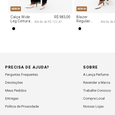
34
36
38
40
PP
P
NEW IN
NEW IN
 707,00
Calça Jeans
R$ 617,00
Vestido
Reta Cintura
Decote
,00
Até
6
x de
R$ 102,83
Até
Média
Degagê Com
Brilhos
PRECISA DE AJUDA?
SOBRE
Perguntas Frequentes
A Lança Perfume
Devoluções
Revender a Marca
Meus Pedidos
Trabalhe Conosco
Entregas
Compre Local
Política de Privacidade
Nossas Lojas