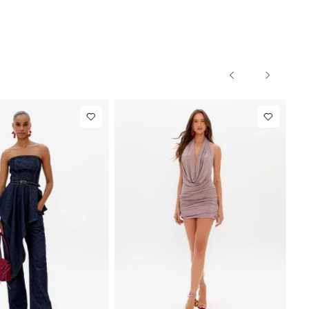
36
38
40
PP
P
M
G
NEW IN
Jeans
R$ 863,00
Colete
R$ 863,00
Alfaiataria
Até
8
x de
R$ 107,87
Até
8
x de
R$ 107,87
Com Linho