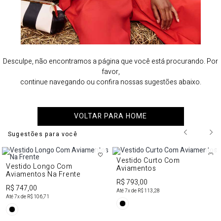
Desculpe, não encontramos a página que você está procurando. Por
favor,
continue navegando ou confira nossas sugestões abaixo.
VOLTAR PARA HOME
Sugestões para você
Vestido Curto Com
Vestido Longo Com
Aviamentos
Aviamentos Na Frente
R$ 793,00
R$ 747,00
Até
7
x de
R$ 113,28
Até
7
x de
R$ 106,71