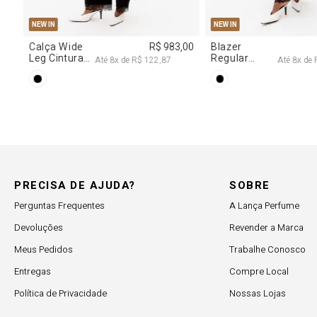
PP
P
M
G
PP
P
M
NEW IN
NEW IN
,00
Calça Wide
R$ 983,00
Blazer
Leg Cintura
Regular
Até
8
x de
R$ 122,87
Até
8
x de
Alta Com
Alongado
Renda
Com Renda
PRECISA DE AJUDA?
SOBRE
Perguntas Frequentes
A Lança Perfume
Devoluções
Revender a Marca
Meus Pedidos
Trabalhe Conosco
Entregas
Compre Local
Política de Privacidade
Nossas Lojas