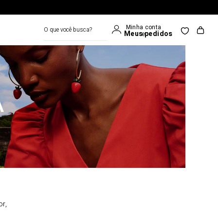
O que você busca?
A
or,