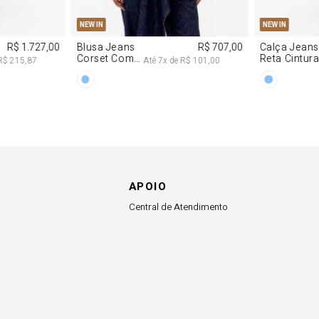
G
PP
P
M
G
34
36
NEW IN
NEW IN
R$ 1.727,00
Blusa Jeans
R$ 707,00
Calça Jeans
Corset Com
Reta Cintur
R$ 215,87
Até
7
x de
R$ 101,00
Cinto
Média
APOIO
Central de Atendimento