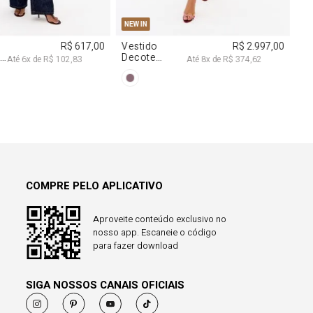
38
40
PP
P
M
G
NEW IN
R$ 617,00
Vestido
R$ 2.997,00
a
Decote
Até
6
x de
R$ 102,83
Até
8
x de
R$ 374,62
Degagê Com
Brilhos
COMPRE PELO APLICATIVO
Aproveite conteúdo exclusivo no
nosso app. Escaneie o código
para fazer download
SIGA NOSSOS CANAIS OFICIAIS