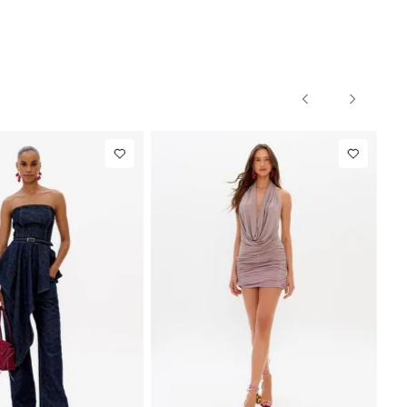
PP
P
M
G
PP
P
M
G
IN
NEW IN
ete
R$ 863,00
Blazer Slim
R$ 1.297
iataria
Com Linho
Até
8
x de
R$ 107,87
Até
8
x de
R$ 162,12
 Linho