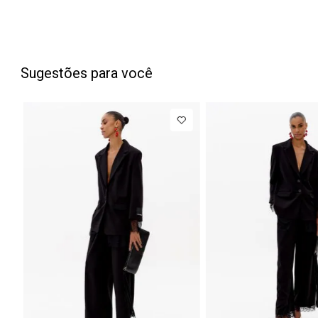
Sugestões para você
PP
P
NEW IN
Blazer
Regular
Manga Longa
Acetinado