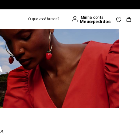
O que você busca?
A
or,