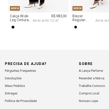
PP
P
M
G
NEW IN
R$ 617,00
Vestido
R$ 2.997,00
Decote
 102,83
Até
8
x de
R$ 374,62
Degagê Com
Brilhos
PRECISA DE AJUDA?
SOBRE
Perguntas Frequentes
A Lança Perfume
Devoluções
Revender a Marca
Meus Pedidos
Trabalhe Conosco
Entregas
Compre Local
Política de Privacidade
Nossas Lojas