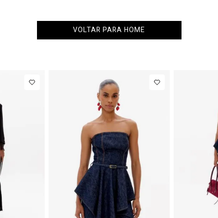
VOLTAR PARA HOME
M
G
34
36
38
40
NEW IN
NEW 
R$ 1.777,00
Calça Jeans
R$ 863,00
Col
Barrel
Alfa
Até
8
x de
R$ 222,12
Até
8
x de
R$ 107,87
Cintura
Com
Média