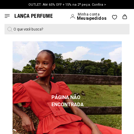
OUTLET: Até 65% OFF + 15% na 2ª peça. Confira >
LANÇAMENTO PRIMAVERA 27. Clique e aproveite.
O que você busca?
PÁGINA NÃO
ENCONTRADA