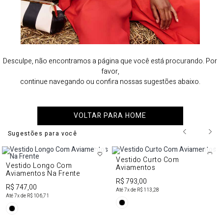
Desculpe, não encontramos a página que você está procurando. Por
favor,
continue navegando ou confira nossas sugestões abaixo.
VOLTAR PARA HOME
Sugestões para você
Vestido Curto Com
Vestido Longo Com
Aviamentos
Aviamentos Na Frente
R$ 793,00
R$ 747,00
Até
7
x de
R$ 113,28
Até
7
x de
R$ 106,71