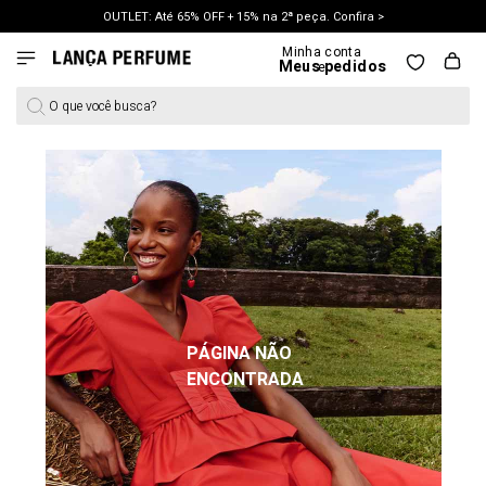
OUTLET: Até 65% OFF + 15% na 2ª peça. Confira >
LANÇAMENTO PRIMAVERA 27. Clique e aproveite.
O que você busca?
PÁGINA NÃO
ENCONTRADA