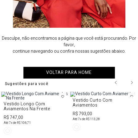
Desculpe, não encontramos a página que você está procurando. Por
favor,
continue navegando ou confira nossas sugestões abaixo.
VOLTAR PARA HOME
Sugestões para você
Vestido Curto Com
Vestido Longo Com
Aviamentos
Aviamentos Na Frente
R$ 793,00
R$ 747,00
Até
7
x de
R$ 113,28
Até
7
x de
R$ 106,71