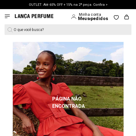
OUTLET: Até 65% OFF + 15% na 2ª peça. Confira >
LANÇAMENTO PRIMAVERA 27. Clique e aproveite.
O que você busca?
PÁGINA NÃO
ENCONTRADA