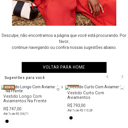
Desculpe, não encontramos a página que você está procurando. Por
favor,
continue navegando ou confira nossas sugestões abaixo.
VOLTAR PARA HOME
Sugestões para você
NEW IN
NEW IN
Vestido Curto Com
Vestido Longo Com
Aviamentos
Aviamentos Na Frente
R$ 793,00
R$ 747,00
Até
7
x de
R$ 113,28
Até
7
x de
R$ 106,71