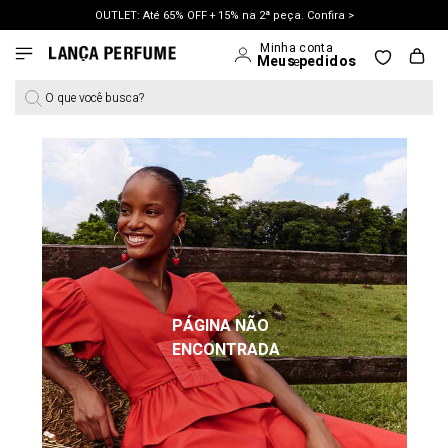
OUTLET: Até 65% OFF + 15% na 2ª peça. Confira >
LANÇAMENTO PRIMAVERA 27. Clique e aproveite.
O que você busca?
PÁGINA NÃO
ENCONTRADA