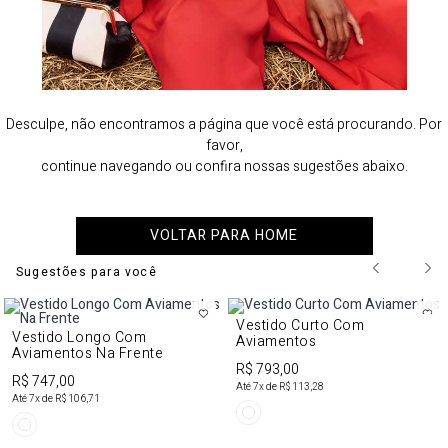
Desculpe, não encontramos a página que você está procurando. Por
favor,
continue navegando ou confira nossas sugestões abaixo.
VOLTAR PARA HOME
Sugestões para você
Vestido Curto Com
Vestido Longo Com
Aviamentos
Aviamentos Na Frente
R$ 793,00
R$ 747,00
Até
7
x de
R$ 113,28
Até
7
x de
R$ 106,71