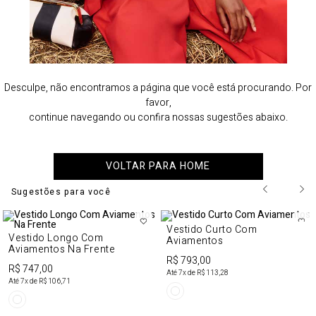
Desculpe, não encontramos a página que você está procurando. Por
favor,
continue navegando ou confira nossas sugestões abaixo.
VOLTAR PARA HOME
Sugestões para você
Vestido Curto Com
Vestido Longo Com
Aviamentos
Aviamentos Na Frente
R$ 793,00
R$ 747,00
Até
7
x de
R$ 113,28
Até
7
x de
R$ 106,71