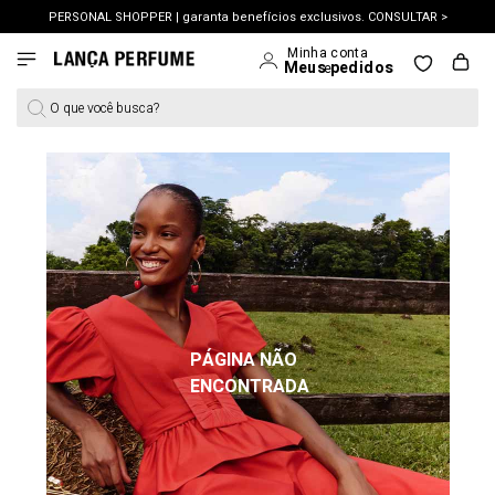
PERSONAL SHOPPER | garanta benefícios exclusivos. CONSULTAR >
OUTLET: Até 65% OFF + 15% na 2ª peça. Confira >
O que você busca?
PÁGINA NÃO
ENCONTRADA