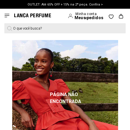
OUTLET: Até 65% OFF + 15% na 2ª peça. Confira >
LANÇAMENTO PRIMAVERA 27. Clique e aproveite.
O que você busca?
PÁGINA NÃO
ENCONTRADA