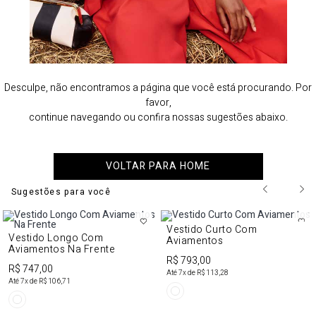
Desculpe, não encontramos a página que você está procurando. Por
favor,
continue navegando ou confira nossas sugestões abaixo.
VOLTAR PARA HOME
Sugestões para você
Vestido Curto Com
Vestido Longo Com
Aviamentos
Aviamentos Na Frente
R$ 793,00
R$ 747,00
Até
7
x de
R$ 113,28
Até
7
x de
R$ 106,71