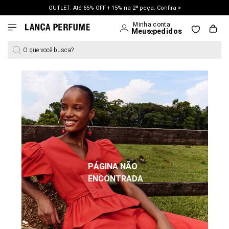
OUTLET: Até 65% OFF + 15% na 2ª peça. Confira >
LANÇAMENTO PRIMAVERA 27. Clique e aproveite.
O que você busca?
PÁGINA NÃO
ENCONTRADA