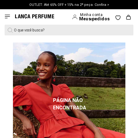
OUTLET: Até 65% OFF + 15% na 2ª peça. Confira >
LANÇAMENTO PRIMAVERA 27. Clique e aproveite.
O que você busca?
PÁGINA NÃO
ENCONTRADA