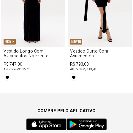
NEW IN
NEW IN
Vestido Longo Com
Vestido Curto Com
Aviamentos Na Frente
Aviamentos
R$ 747,00
R$ 793,00
Até
7
x de
R$ 106,71
Até
7
x de
R$ 113,28
COMPRE PELO APLICATIVO