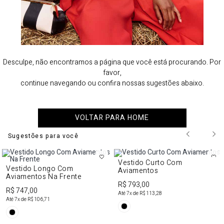
Desculpe, não encontramos a página que você está procurando. Por
favor,
continue navegando ou confira nossas sugestões abaixo.
VOLTAR PARA HOME
Sugestões para você
Vestido Curto Com
Vestido Longo Com
Aviamentos
Aviamentos Na Frente
R$ 793,00
R$ 747,00
Até
7
x de
R$ 113,28
Até
7
x de
R$ 106,71