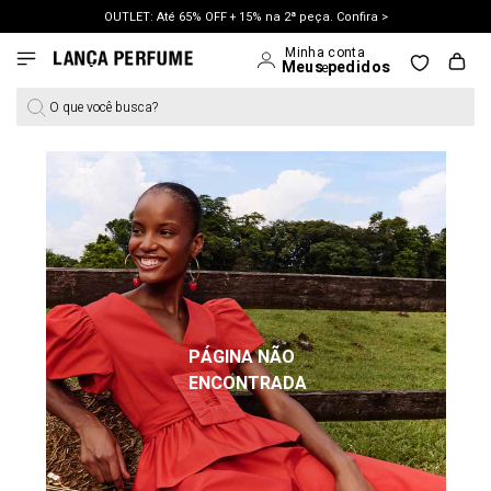
OUTLET: Até 65% OFF + 15% na 2ª peça. Confira >
LANÇAMENTO PRIMAVERA 27. Clique e aproveite.
O que você busca?
PÁGINA NÃO
ENCONTRADA