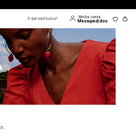
O que você busca?
A
or,