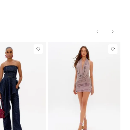
NEW IN
R$ 1.297,00
Calça Reta
R$ 863,00
Com Linho
Até
8
x de
R$ 162,12
Até
8
x de
R$ 107,87