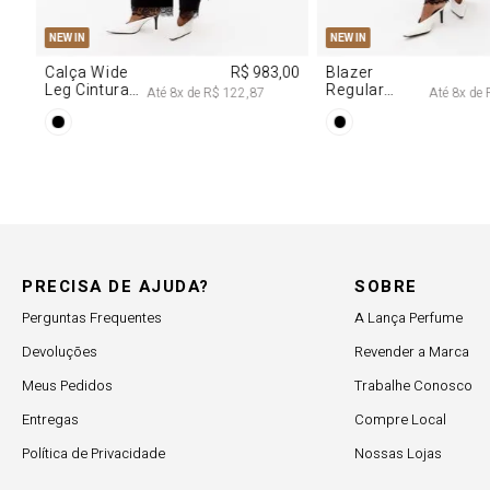
NEW IN
,00
Blazer
R$ 1.777,00
Regular
Até
8
x de
R$ 222,12
Manga Longa
Acetinado
PRECISA DE AJUDA?
SOBRE
Perguntas Frequentes
A Lança Perfume
Devoluções
Revender a Marca
Meus Pedidos
Trabalhe Conosco
Entregas
Compre Local
Política de Privacidade
Nossas Lojas