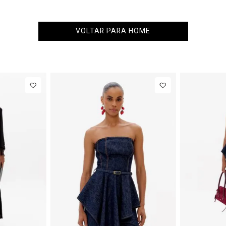
VOLTAR PARA HOME
NEW IN
NEW IN
R$ 863,00
Colete
R$ 863,00
Blazer Slim
Alfaiataria
Com Linho
R$ 107,87
Até
8
x de
R$ 107,87
Com Linho