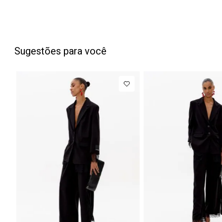
Sugestões para você
NEW IN
Calça Jeans
Barrel
Até
8
x de
Cintura
Média