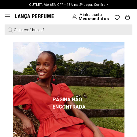
OUTLET: Até 65% OFF + 15% na 2ª peça. Confira >
LANÇAMENTO PRIMAVERA 27. Clique e aproveite.
O que você busca?
PÁGINA NÃO
ENCONTRADA