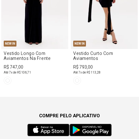
NEW IN
NEW IN
Vestido Longo Com
Vestido Curto Com
Aviamentos Na Frente
Aviamentos
R$ 747,00
R$ 793,00
Até
7
x de
R$ 106,71
Até
7
x de
R$ 113,28
COMPRE PELO APLICATIVO