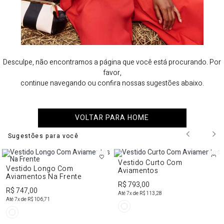
Desculpe, não encontramos a página que você está procurando. Por
favor,
continue navegando ou confira nossas sugestões abaixo.
VOLTAR PARA HOME
Sugestões para você
Vestido Curto Com
Vestido Longo Com
Aviamentos
Aviamentos Na Frente
R$ 793,00
R$ 747,00
Até
7
x de
R$ 113,28
Até
7
x de
R$ 106,71