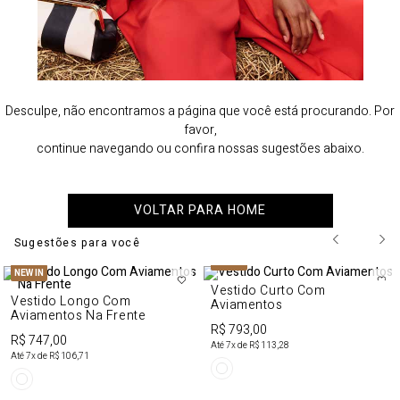
Desculpe, não encontramos a página que você está procurando. Por
favor,
continue navegando ou confira nossas sugestões abaixo.
VOLTAR PARA HOME
Sugestões para você
NEW IN
NEW IN
Vestido Curto Com
Vestido Longo Com
Aviamentos
Aviamentos Na Frente
R$ 793,00
R$ 747,00
Até
7
x de
R$ 113,28
Até
7
x de
R$ 106,71