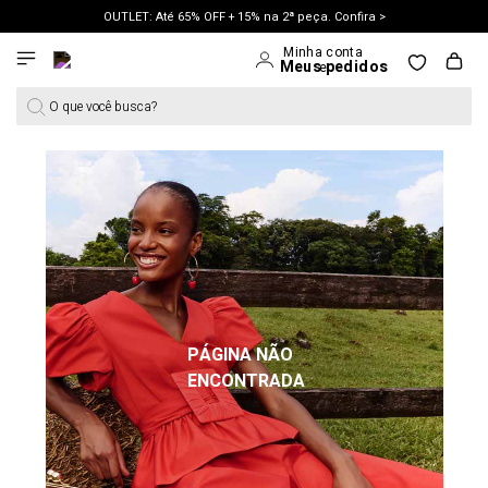
OUTLET: Até 65% OFF + 15% na 2ª peça. Confira >
O que você busca?
PÁGINA NÃO
ENCONTRADA