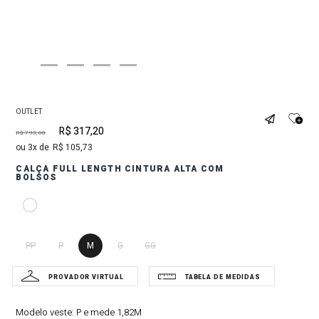
OUTLET
R$
317
,
20
R$
793
,
00
3
R$
105
,
73
CALÇA FULL LENGTH CINTURA ALTA COM
BOLSOS
PP
P
M
G
GG
Modelo veste:
P e mede 1,82M