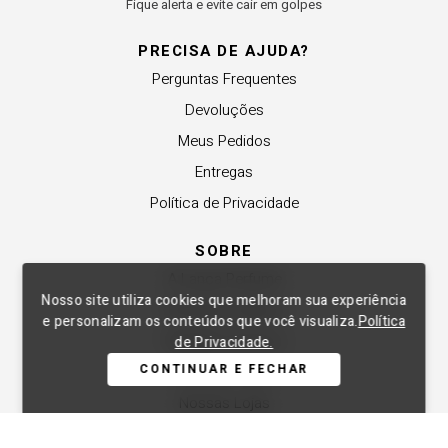
Fique alerta e evite cair em golpes
PRECISA DE AJUDA?
Perguntas Frequentes
Devoluções
Meus Pedidos
Entregas
Política de Privacidade
SOBRE
A Lança Perfume
Nosso site utiliza cookies que melhoram sua experiência
Revender a Marca
e personalizam os conteúdos que você visualiza.
Política
Trabalhe Conosco
de Privacidade.
CONTINUAR E FECHAR
Compre Local
Nossas Lojas