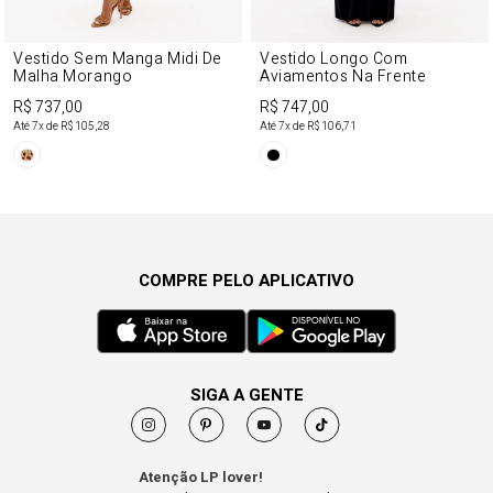
Vestido Sem Manga Midi De
Vestido Longo Com
Malha Morango
Aviamentos Na Frente
R$ 737,00
R$ 747,00
Até
7
x de
R$ 105,28
Até
7
x de
R$ 106,71
COMPRE PELO APLICATIVO
SIGA A GENTE
Atenção LP lover!