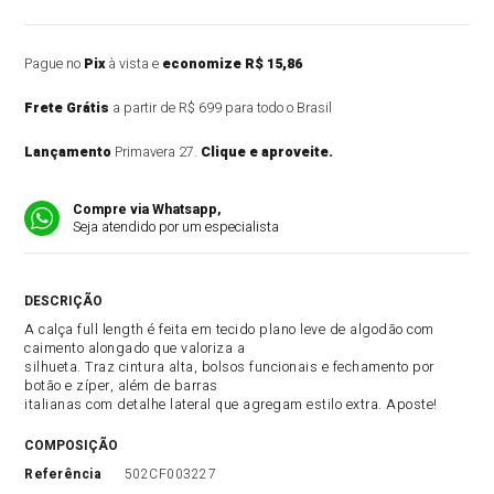
Pague no
Pix
à vista e
economize R$ 15,86
Frete Grátis
a partir de R$ 699 para todo o Brasil
Lançamento
Primavera 27.
Clique e aproveite.
Compre via Whatsapp,
Seja atendido por um especialista
DESCRIÇÃO DO PRODUTO
A calça full length é feita em tecido plano leve de algodão com
caimento alongado que valoriza a
silhueta. Traz cintura alta, bolsos funcionais e fechamento por
botão e zíper, além de barras
italianas com detalhe lateral que agregam estilo extra. Aposte!
COMPOSIÇÃO
referência
502CF003227